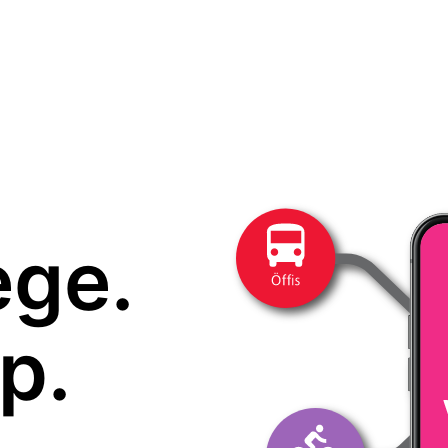
ege.
p.