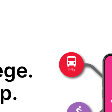
ege.
p.