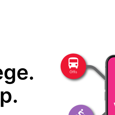
ege.
p.