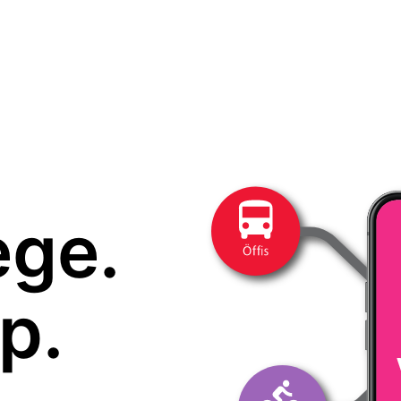
ege.
p.