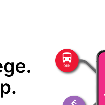
ege.
p.