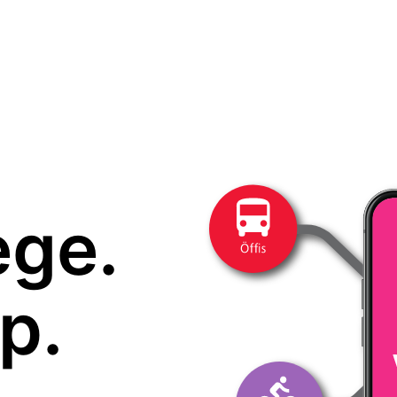
ege.
p.