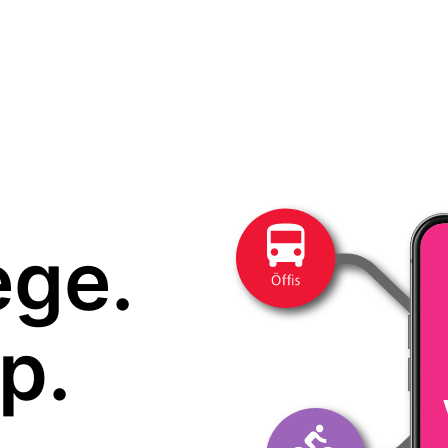
ege.
p.