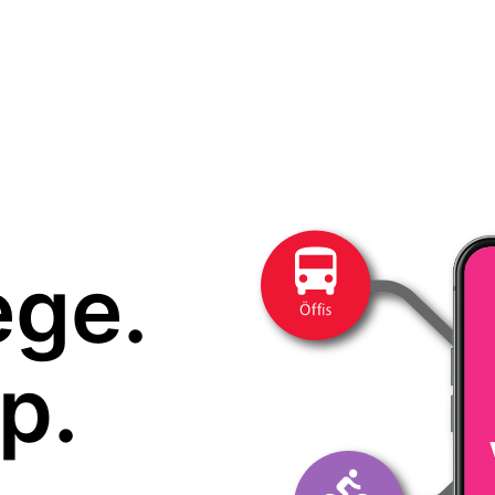
ege.
p.