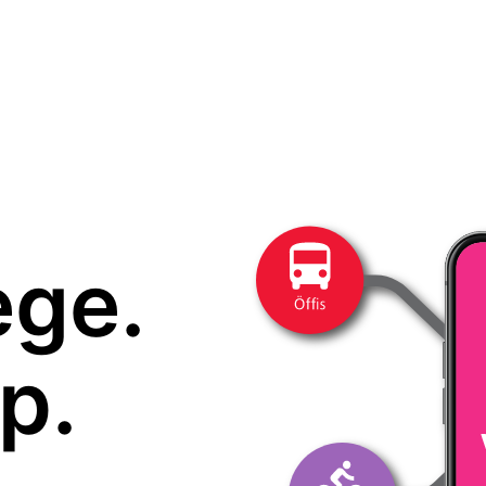
ege.
p.