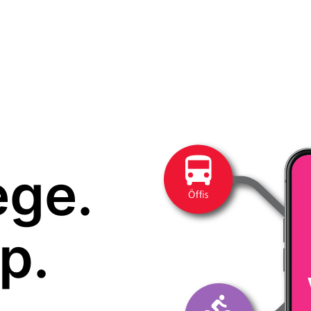
ege.
p.