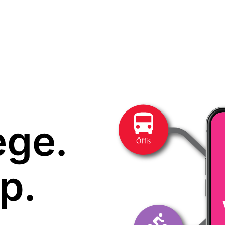
ege.
p.