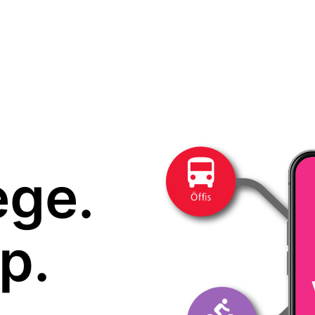
ege.
p.