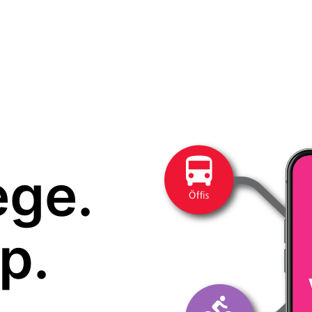
ege.
p.