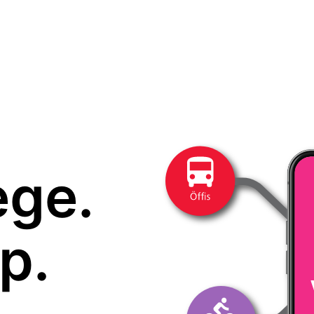
ege.
p.