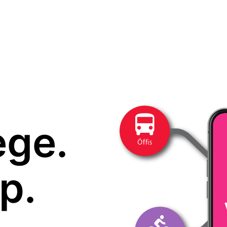
ege.
p.