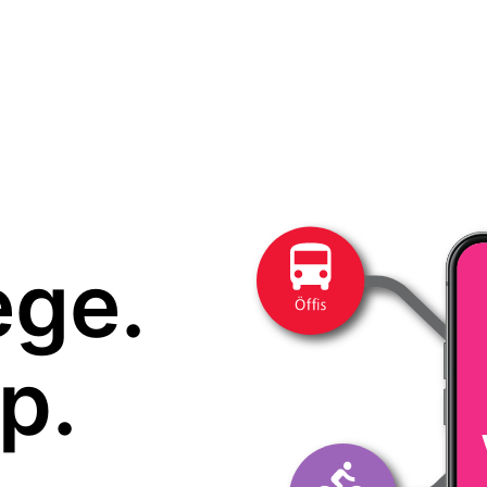
ege.
p.