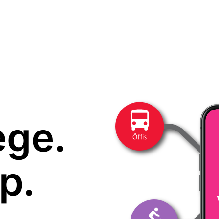
ege.
p.