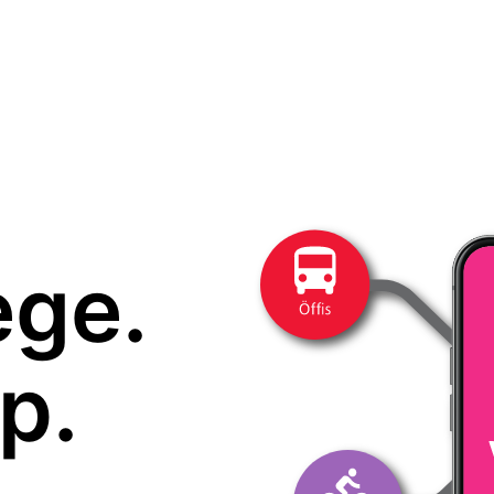
ege.
p.