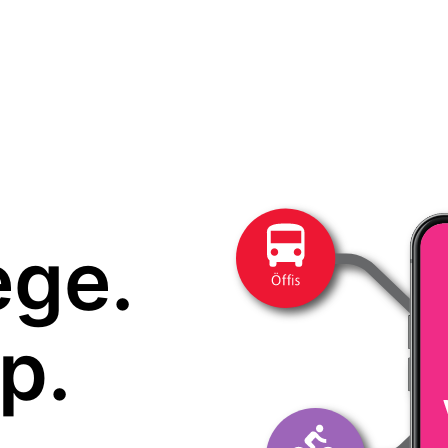
ege.
p.