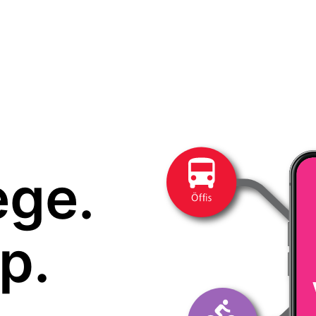
ege.
p.