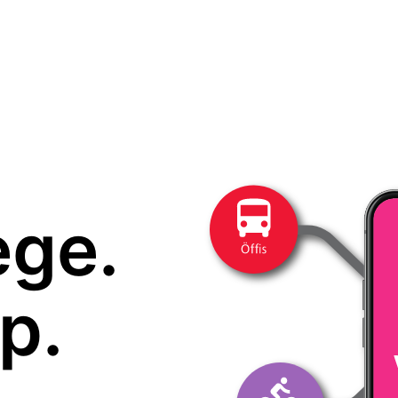
ege.
p.