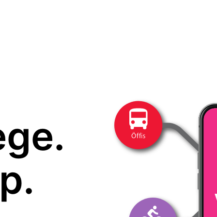
ege.
p.