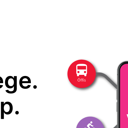
ege.
p.