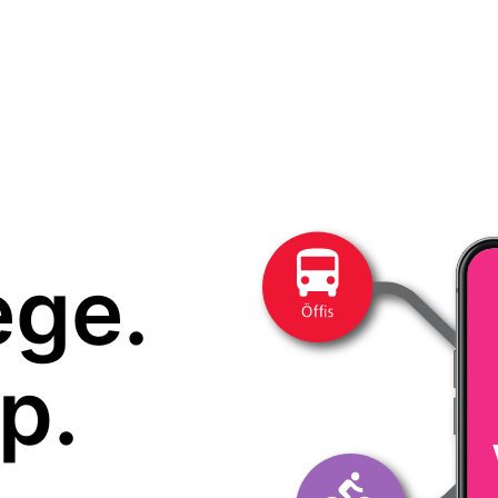
ege.
p.