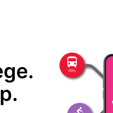
ege.
p.