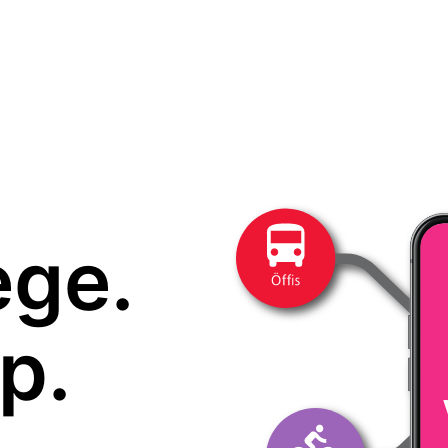
ege.
p.