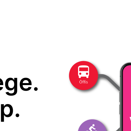
ege.
p.