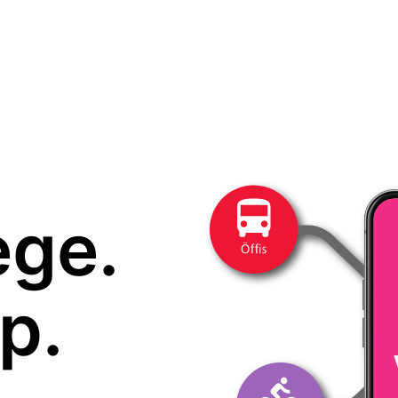
ege.
p.