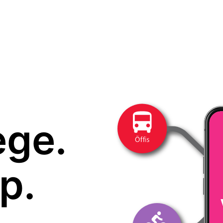
ege.
p.