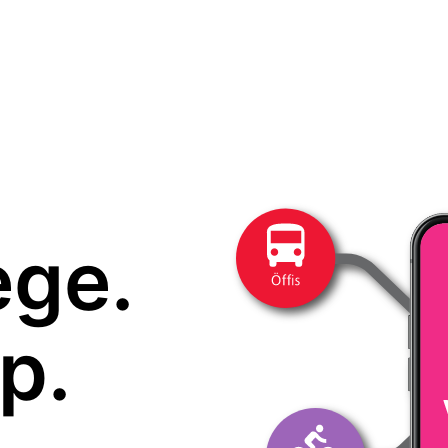
ege.
p.