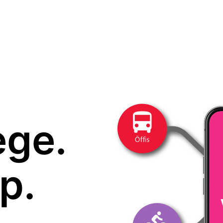
ege.
p.