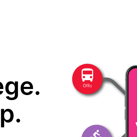
ege.
p.