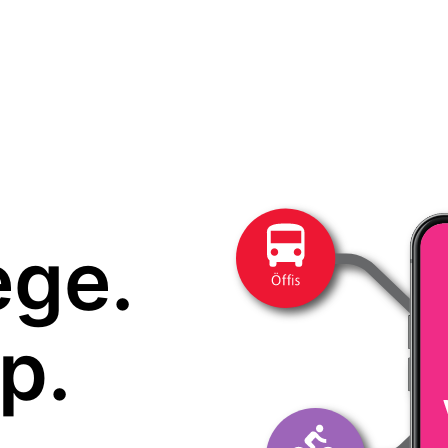
ege.
p.