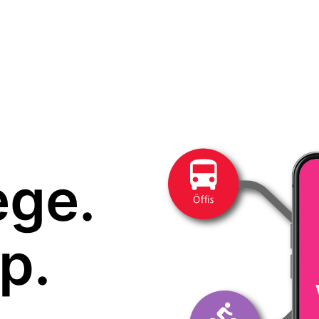
ege.
p.