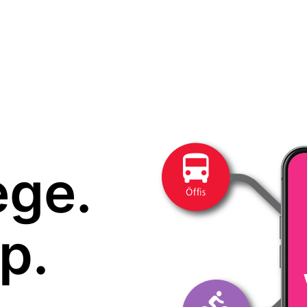
ege.
p.