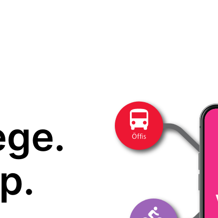
ege.
p.