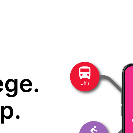
ege.
p.