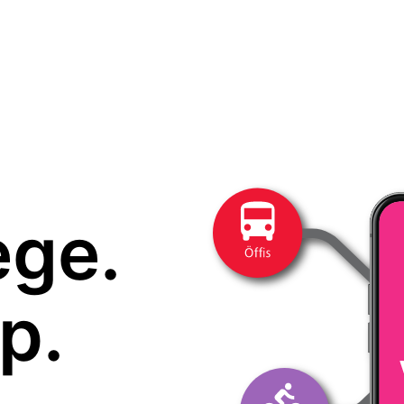
ege.
p.