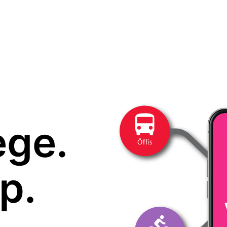
ege.
p.