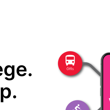
ege.
p.