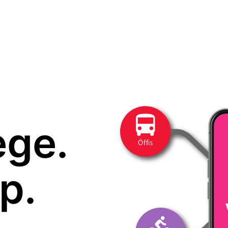
ege.
p.