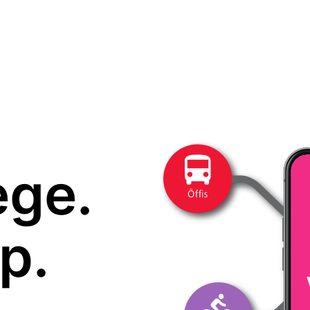
ege.
p.