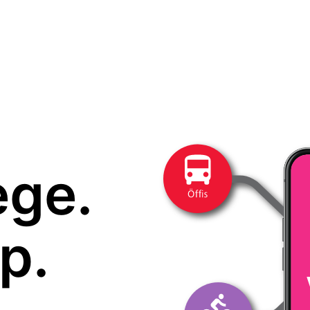
ege.
p.