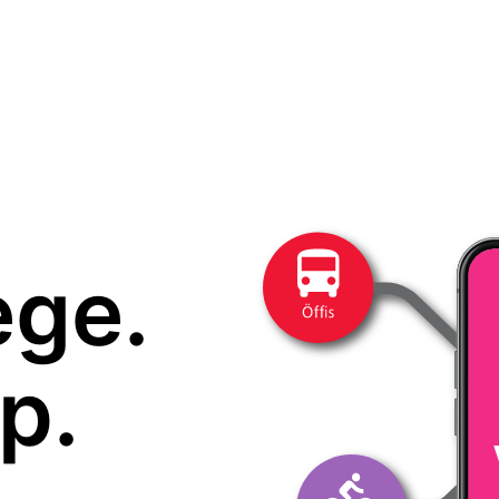
ege.
p.