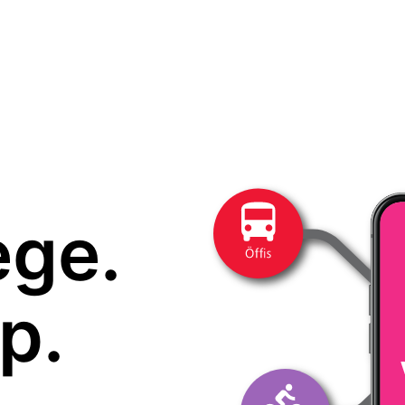
ege.
p.