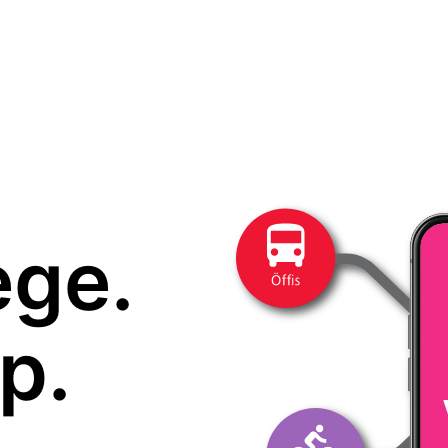
ege.
p.