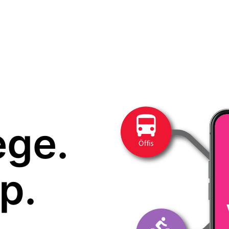
ege.
p.