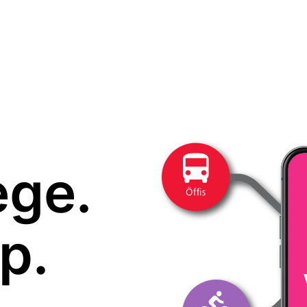
ege.
p.