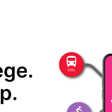
ege.
p.