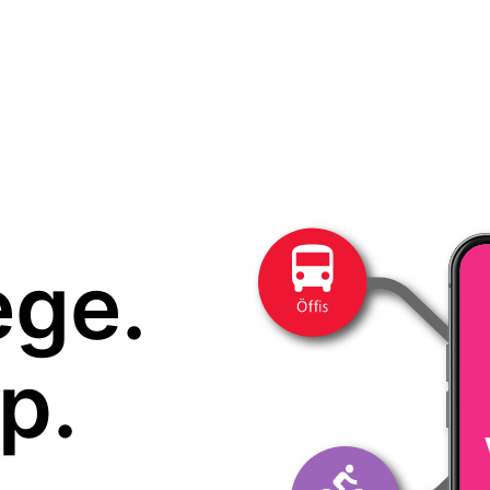
ege.
p.